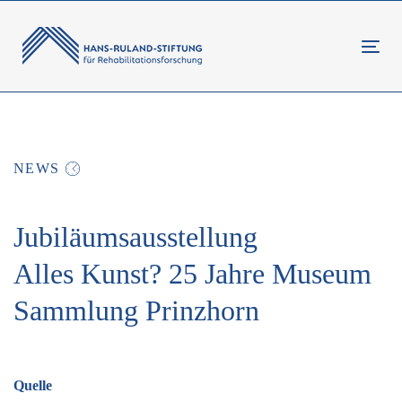
Links
Zur
überspringen
primären
Tog
Navigation
navi
springen
Beitragsnavigation
Zum
Inhalt
NEWS
springen
Jubiläumsausstellung
Alles Kunst? 25 Jahre Museum
Sammlung Prinzhorn
Quelle