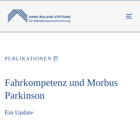
Links
Zur
überspringen
primären
Togg
Navigation
springen
Beitragsnavigation
Zum
Inhalt
PUBLIKATIONEN
springen
Fahrkompetenz und Morbus
Parkinson
Ein Update