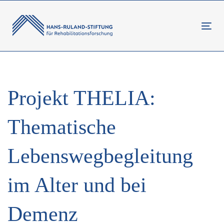
Links
Zur
überspringen
primären
Tog
Navigation
navi
springen
Zum
Inhalt
Projekt THELIA:
springen
Thematische
Lebenswegbegleitung
im Alter und bei
Demenz